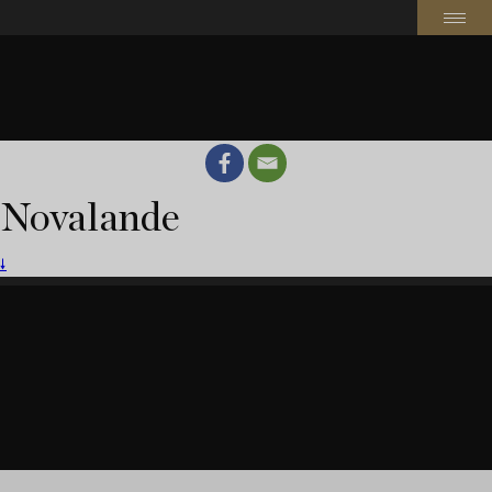
Novalande
🠗