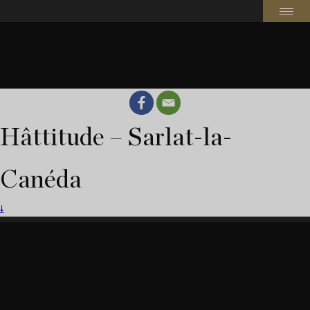
Hâttitude – Sarlat-la-
Canéda
🠗