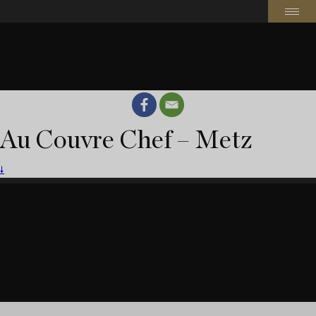
Au Couvre Chef – Metz
🠗